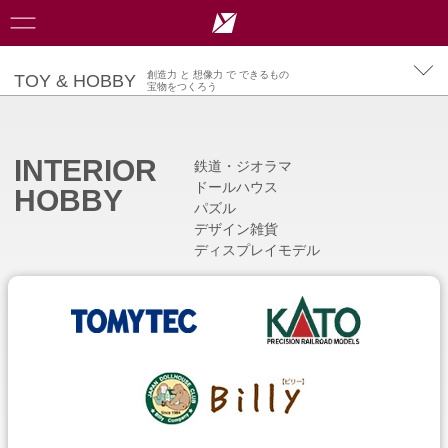
創造力 と 想像力 で できるもの
TOY & HOBBY
宝物をつくろう
TOY & HOBBY
TOY
INTERIOR
RC-YOSHIOKA
鉄道・ジオラマ
INTERIOR HOBBY
ドールハウス
HOBBY
パズル
EVENT
HOBBY
デザイン雑貨
ディスプレイモデル