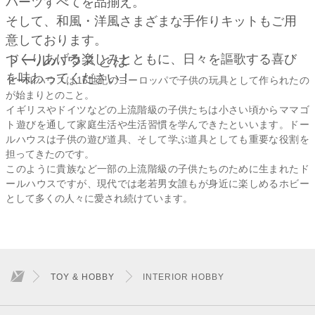
パーツすべてを品揃え。
そして、和風・洋風さまざまな手作りキットもご用
意しております。
ドールハウスとは
つくりあげる楽しみとともに、日々を謳歌する喜び
を味わってください！
ドールハウスは16世紀のヨーロッパで子供の玩具として作られたの
が始まりとのこと。
イギリスやドイツなどの上流階級の子供たちは小さい頃からママゴ
ト遊びを通して家庭生活や生活習慣を学んできたといいます。ドー
ルハウスは子供の遊び道具、そして学ぶ道具としても重要な役割を
担ってきたのです。
このように貴族など一部の上流階級の子供たちのために生まれたド
ールハウスですが、現代では老若男女誰もが身近に楽しめるホビー
として多くの人々に愛され続けています。
TOY & HOBBY
INTERIOR HOBBY